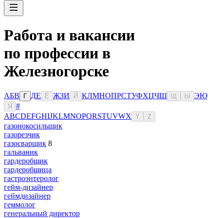
Работа и вакансии
по профессии в
Железногорске
А
Б
В
Д
Е
Ж
З
И
К
Л
М
Н
О
П
Р
С
Т
У
Ф
Х
Ц
Ч
Ш
Э
Ю
Г
Ё
Й
Щ
Ы
#
Я
A
B
C
D
E
F
G
H
I
J
K
L
M
N
O
P
Q
R
S
T
U
V
W
X
Y
Z
газонокосильщик
газорезчик
газосварщик
8
гальваник
гардеробщик
гардеробщица
гастроэнтеролог
гейм-дизайнер
геймдизайнер
геммолог
генеральный директор