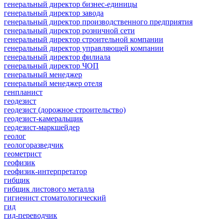
генеральный директор бизнес-единицы
генеральный директор завода
генеральный директор производственного предприятия
генеральный директор розничной сети
генеральный директор строительной компании
генеральный директор управляющей компании
генеральный директор филиала
генеральный директор ЧОП
генеральный менеджер
генеральный менеджер отеля
генпланист
геодезист
геодезист (дорожное строительство)
геодезист-камеральщик
геодезист-маркшейдер
геолог
геологоразведчик
геометрист
геофизик
геофизик-интерпретатор
гибщик
гибщик листового металла
гигиенист стоматологический
гид
гид-переводчик