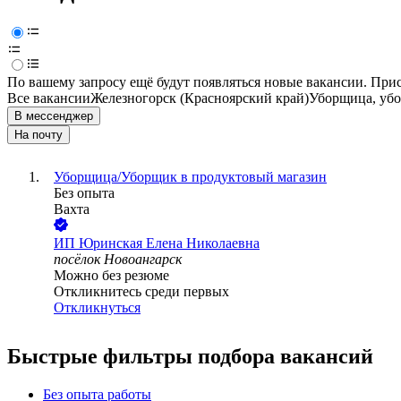
По вашему запросу ещё будут появляться новые вакансии. При
Все вакансии
Железногорск (Красноярский край)
Уборщица, уб
В мессенджер
На почту
Уборщица/Уборщик в продуктовый магазин
Без опыта
Вахта
ИП
Юринская Елена Николаевна
посёлок Новоангарск
Можно без резюме
Откликнитесь среди первых
Откликнуться
Быстрые фильтры подбора вакансий
Без опыта работы