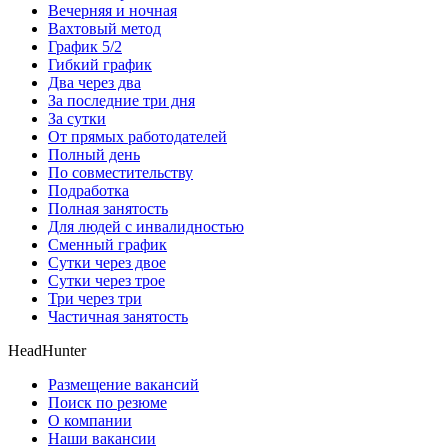
Вечерняя и ночная
Вахтовый метод
График 5/2
Гибкий график
Два через два
За последние три дня
За сутки
От прямых работодателей
Полный день
По совместительству
Подработка
Полная занятость
Для людей с инвалидностью
Сменный график
Сутки через двое
Сутки через трое
Три через три
Частичная занятость
HeadHunter
Размещение вакансий
Поиск по резюме
О компании
Наши вакансии